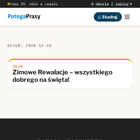
trwa 29. obóz w rewalu
O obozie i zapisy
Słuchaj
DZIEŃ: 2020-12-24
2020
Zimowe Rewalacje – wszystkiego
dobrego na święta!