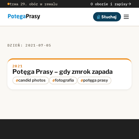
trwa 29. obóz w rewalu
O obozie i zapisy
Słuchaj
DZIEŃ: 2021-07-05
2021
Potęga Prasy – gdy zmrok zapada
#
#
#
candid photos
fotografia
potęga prasy