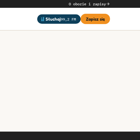
O obozie i zapisy
99,2 FM
Słuchaj
Zapisz się