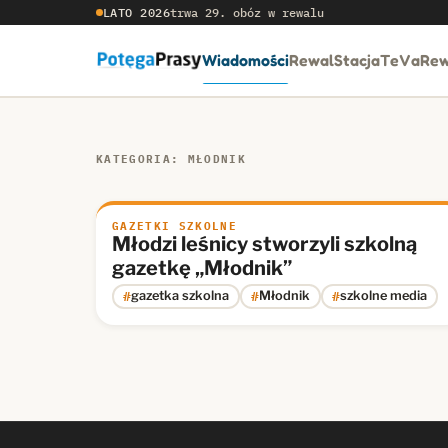
LATO 2026
trwa 29. obóz w rewalu
Wiadomości
RewalStacja
TeVaRew
KATEGORIA: MŁODNIK
GAZETKI SZKOLNE
Młodzi leśnicy stworzyli szkolną
gazetkę „Młodnik”
#
#
#
gazetka szkolna
Młodnik
szkolne media