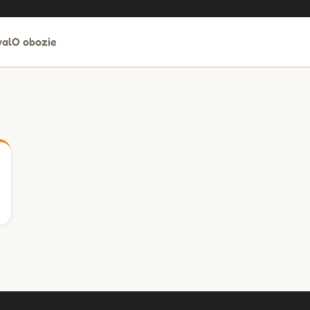
al
O obozie