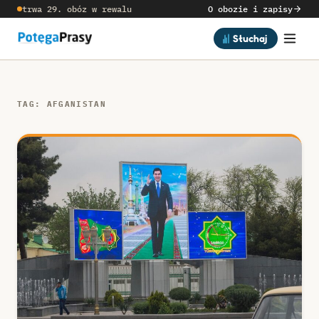
trwa 29. obóz w rewalu
O obozie i zapisy
Słuchaj
TAG: AFGANISTAN