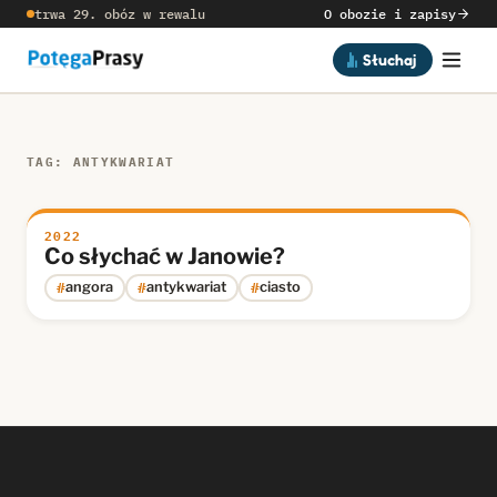
trwa 29. obóz w rewalu
O obozie i zapisy
Słuchaj
TAG: ANTYKWARIAT
2022
Co słychać w Janowie?
#
#
#
angora
antykwariat
ciasto