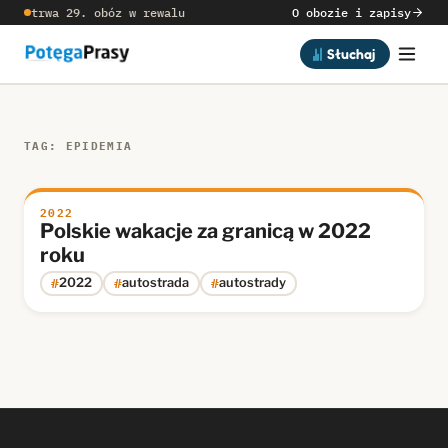
trwa 29. obóz w rewalu
O obozie i zapisy
Słuchaj
TAG: EPIDEMIA
2022
Polskie wakacje za granicą w 2022
roku
#
#
#
2022
autostrada
autostrady