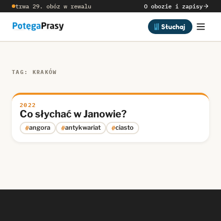
trwa 29. obóz w rewalu
O obozie i zapisy
Słuchaj
TAG: KRAKÓW
2022
Co słychać w Janowie?
#
#
#
angora
antykwariat
ciasto