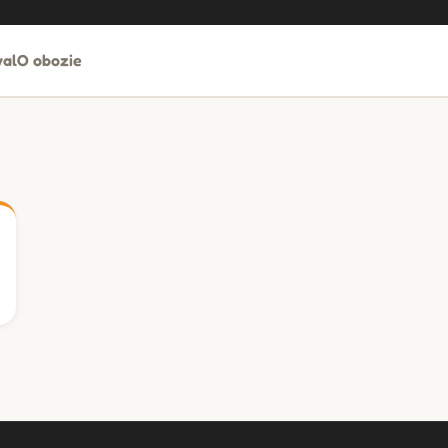
al
O obozie