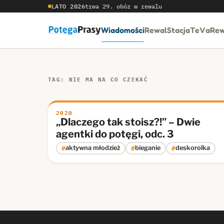
LATO 2026
trwa 29. obóz w rewalu
Wiadomości
RewalStacja
TeVaRew
TAG: NIE MA NA CO CZEKAĆ
2020
„Dlaczego tak stoisz?!” – Dwie
agentki do potęgi, odc. 3
#
#
#
aktywna młodzież
bieganie
deskorolka