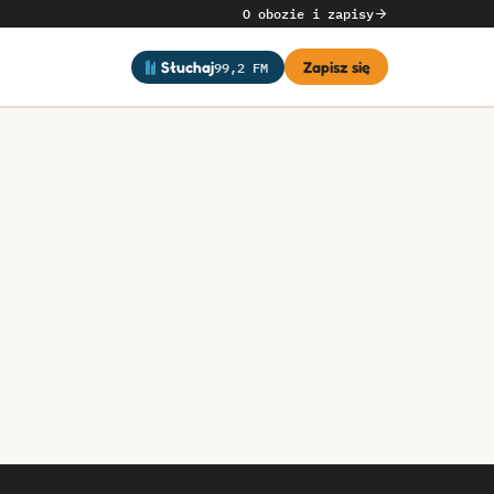
O obozie i zapisy
99,2 FM
Słuchaj
Zapisz się