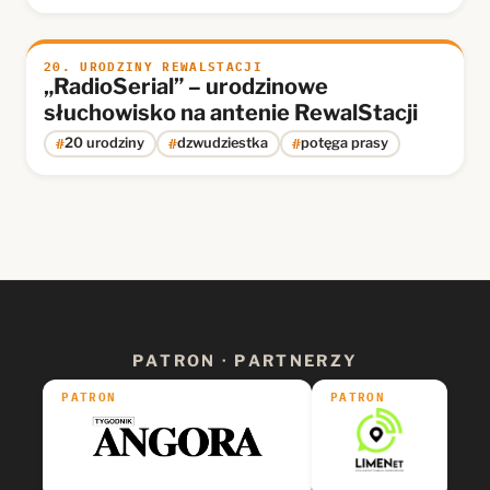
20. URODZINY REWALSTACJI
„RadioSerial” – urodzinowe
słuchowisko na antenie RewalStacji
#
#
#
20 urodziny
dzwudziestka
potęga prasy
PATRON · PARTNERZY
PATRON
PATRON