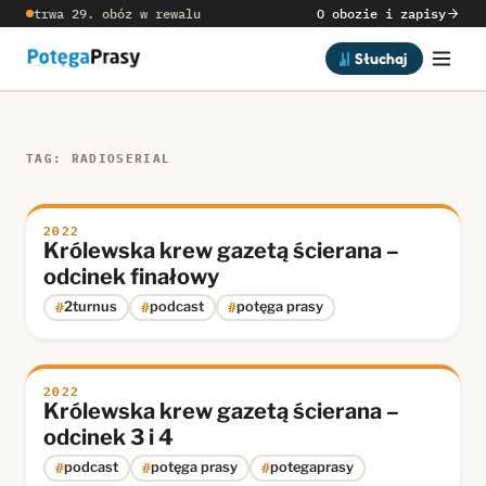
trwa 29. obóz w rewalu
O obozie i zapisy
Słuchaj
TAG: RADIOSERIAL
2022
Królewska krew gazetą ścierana –
odcinek finałowy
#
#
#
2turnus
podcast
potęga prasy
2022
Królewska krew gazetą ścierana –
odcinek 3 i 4
#
#
#
podcast
potęga prasy
potegaprasy