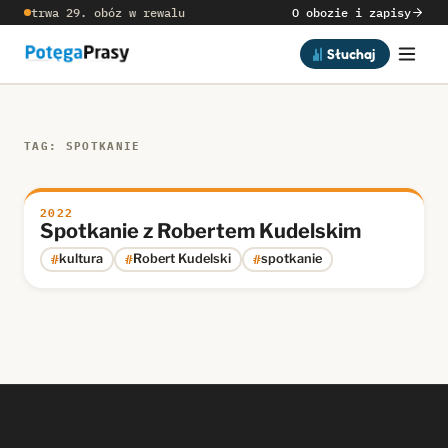
trwa 29. obóz w rewalu
O obozie i zapisy
Słuchaj
TAG: SPOTKANIE
2022
Spotkanie z Robertem Kudelskim
#
#
#
kultura
Robert Kudelski
spotkanie