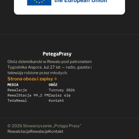
Obóz dziennikarski w Rewalu pod patronatem
Tygodnika Angora. Już 27 lat — radio, gazeta i
telewizja robione przez młodych.
Strona obozu i zapisy
MEDIA
OBÓZ
Rewalacje
Turnusy 2026
RewalStacja 99,2 FM
Zapisz się
TeVaRewal
Kontakt
© 2026 Stowarzyszenie „Potęga Prasy”
Rewalstacja
Rewalacje
Kontakt