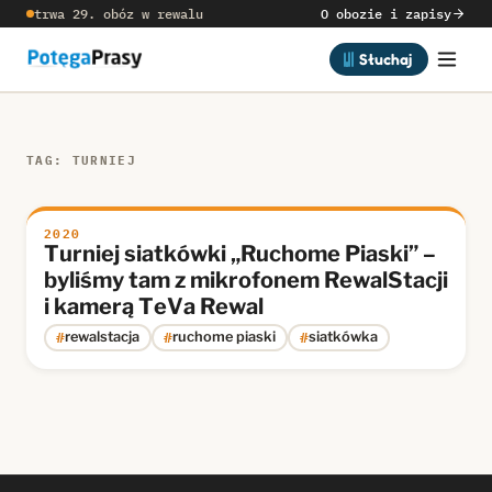
trwa 29. obóz w rewalu
O obozie i zapisy
Słuchaj
TAG: TURNIEJ
2020
Turniej siatkówki „Ruchome Piaski” –
byliśmy tam z mikrofonem RewalStacji
i kamerą TeVa Rewal
#
#
#
rewalstacja
ruchome piaski
siatkówka