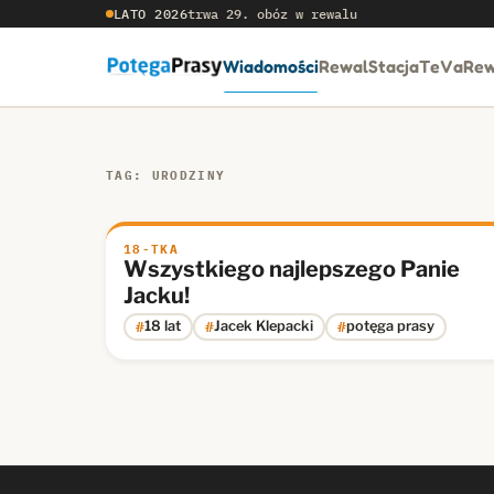
LATO 2026
trwa 29. obóz w rewalu
Wiadomości
RewalStacja
TeVaRew
TAG: URODZINY
18-TKA
Wszystkiego najlepszego Panie
Jacku!
#
#
#
18 lat
Jacek Klepacki
potęga prasy