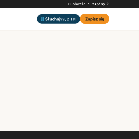
O obozie i zapisy
99,2 FM
Słuchaj
Zapisz się