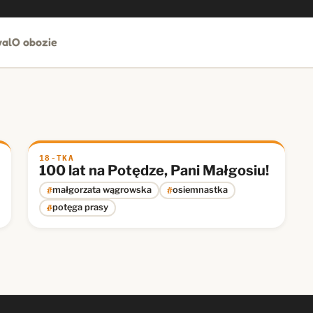
al
O obozie
18-TKA
100 lat na Potędze, Pani Małgosiu!
#
#
małgorzata wągrowska
osiemnastka
#
potęga prasy