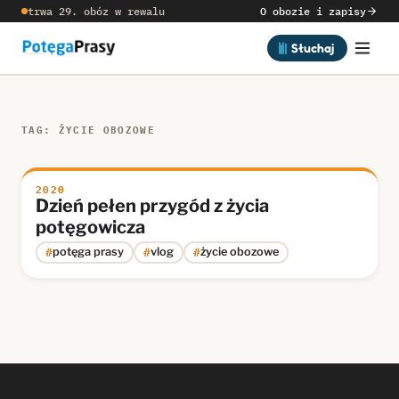
trwa 29. obóz w rewalu
O obozie i zapisy
Słuchaj
TAG: ŻYCIE OBOZOWE
2020
Dzień pełen przygód z życia
potęgowicza
#
#
#
potęga prasy
vlog
życie obozowe