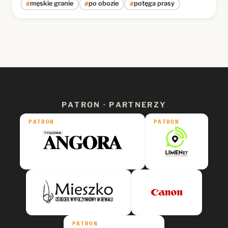
#
#
#
męskie granie
po obozie
potęga prasy
PATRON · PARTNERZY
PATRON
PATRON
PATRON