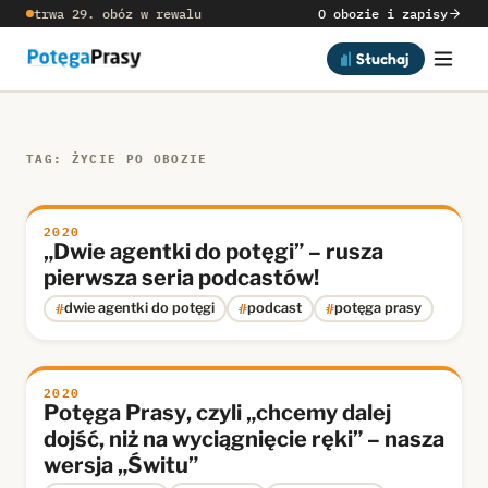
trwa 29. obóz w rewalu
O obozie i zapisy
Słuchaj
TAG: ŻYCIE PO OBOZIE
2020
„Dwie agentki do potęgi” – rusza
pierwsza seria podcastów!
#
#
#
dwie agentki do potęgi
podcast
potęga prasy
2020
Potęga Prasy, czyli „chcemy dalej
dojść, niż na wyciągnięcie ręki” – nasza
wersja „Świtu”