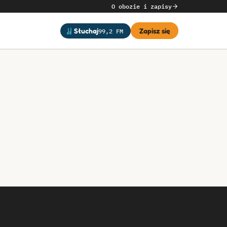
O obozie i zapisy
99,2 FM
Słuchaj
Zapisz się