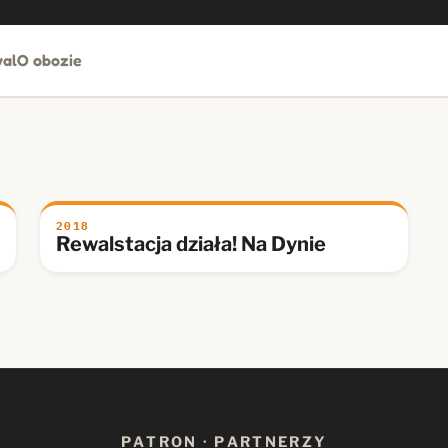
al
O obozie
2018
Rewalstacja działa! Na Dynie
PATRON · PARTNERZY