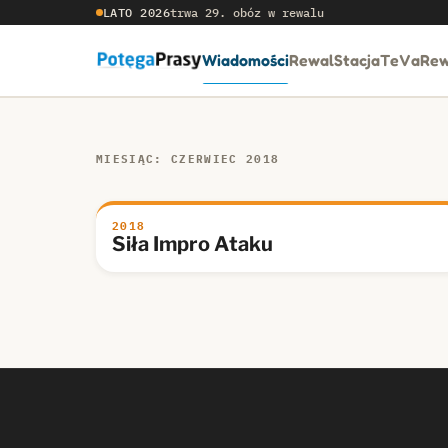
LATO 2026
trwa 29. obóz w rewalu
Wiadomości
RewalStacja
TeVaRew
MIESIĄC: CZERWIEC 2018
2018
Siła Impro Ataku