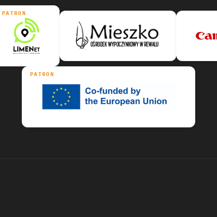
PATRON
PATRON