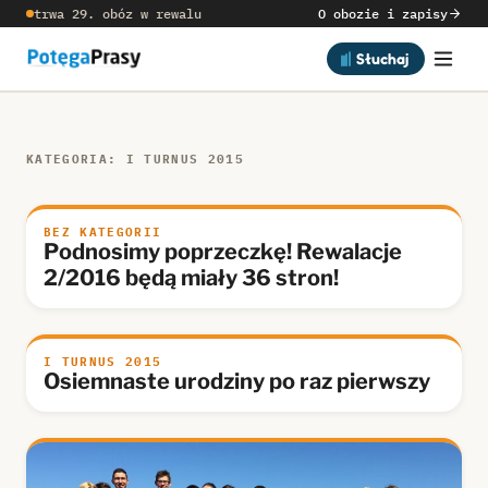
trwa 29. obóz w rewalu
O obozie i zapisy
Słuchaj
KATEGORIA: I TURNUS 2015
BEZ KATEGORII
Podnosimy poprzeczkę! Rewalacje
2/2016 będą miały 36 stron!
I TURNUS 2015
Osiemnaste urodziny po raz pierwszy