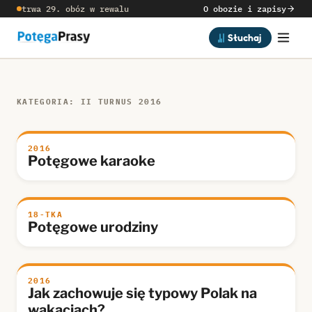
trwa 29. obóz w rewalu
O obozie i zapisy
Słuchaj
KATEGORIA: II TURNUS 2016
2016
Potęgowe karaoke
18-TKA
Potęgowe urodziny
2016
Jak zachowuje się typowy Polak na
wakacjach?