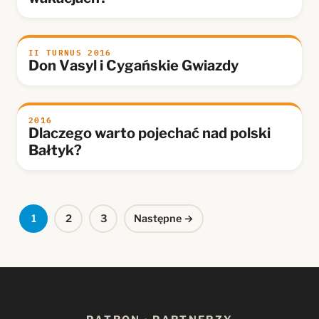
II TURNUS 2016
Don Vasyl i Cygańskie Gwiazdy
2016
Dlaczego warto pojechać nad polski
Bałtyk?
Stronicowanie
1
2
3
Następne →
wpisów