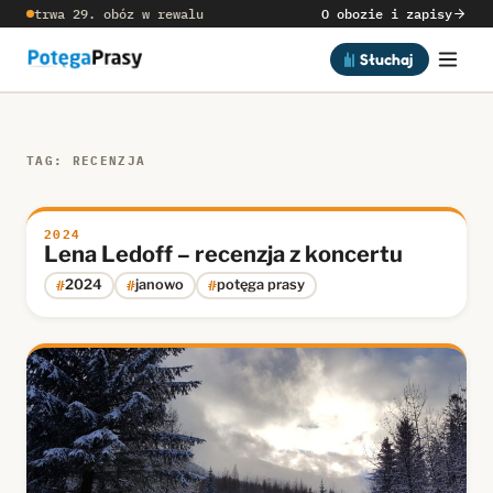
trwa 29. obóz w rewalu
O obozie i zapisy
Słuchaj
TAG: RECENZJA
2024
Lena Ledoff – recenzja z koncertu
#
#
#
2024
janowo
potęga prasy