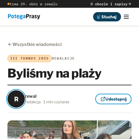
trwa 29. obóz w rewalu
O obozie i zapisy
Słuchaj
Wszystkie wiadomości
III TURNUS 2015
REWALACJE
Byliśmy na plaży
rewal
R
Udostępnij
redakcja · 1 min czytania