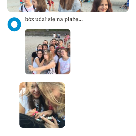
O
bóz udał się na plażę…