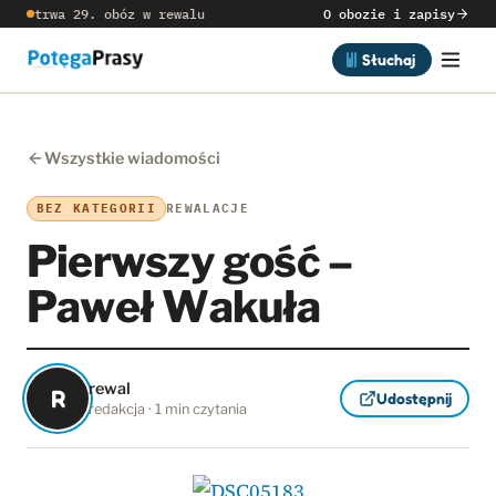
trwa 29. obóz w rewalu
O obozie i zapisy
Słuchaj
Wszystkie wiadomości
BEZ KATEGORII
REWALACJE
Pierwszy gość –
Paweł Wakuła
rewal
R
Udostępnij
redakcja · 1 min czytania