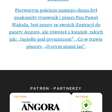
Pierwszym gościem naszego obozu był
znakomity rysownik i pisarz Pan Paweł
Wakuła. Jest znany ze swoich ilustracji do
gazety Angora, ale również z książek, takich
jak: „Jagiełło pod prysznicem”, „Co w trawie
piszczy, „O czym szumi las”.
PATRON · PARTNERZY
PATRON
PATRON