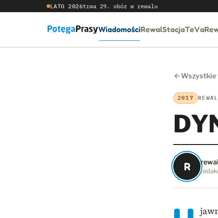
LATO 2026
trwa 29. obóz w rewalu
Wiadomości
RewalStacja
TeVaRew
Wszystkie
2017
REWA
DYN
rewa
R
redakc
jaw