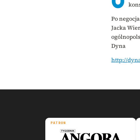
U
kons
Po negocja
Jacka Wier
ogólnopols
Dyna
http://dyn
PATRON