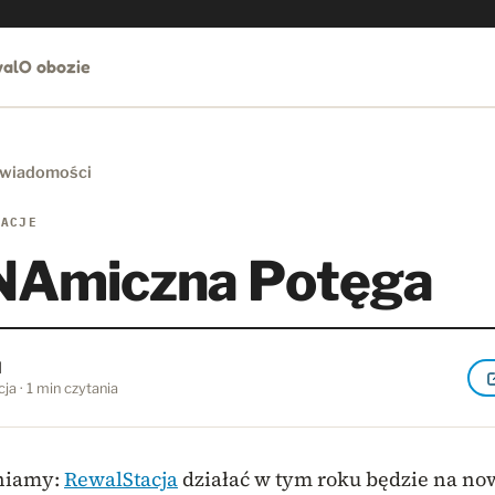
al
O obozie
 wiadomości
LACJE
Amiczna Potęga
l
ja · 1 min czytania
niamy:
RewalStacja
działać w tym roku będzie na no