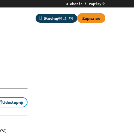
O obozie i zapisy
99,2 FM
Słuchaj
Zapisz się
Udostępnij
wej