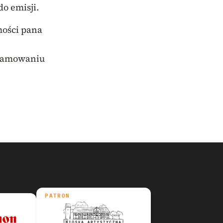
o emisji.
mości pana
gramowaniu
PATRON