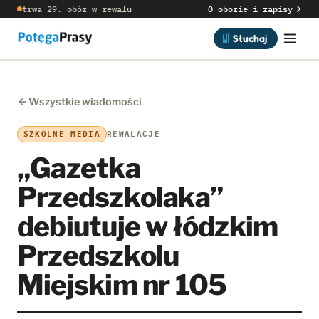
trwa 29. obóz w rewalu
O obozie i zapisy
Słuchaj
Wszystkie wiadomości
SZKOLNE MEDIA
REWALACJE
„Gazetka
Przedszkolaka”
debiutuje w łódzkim
Przedszkolu
Miejskim nr 105