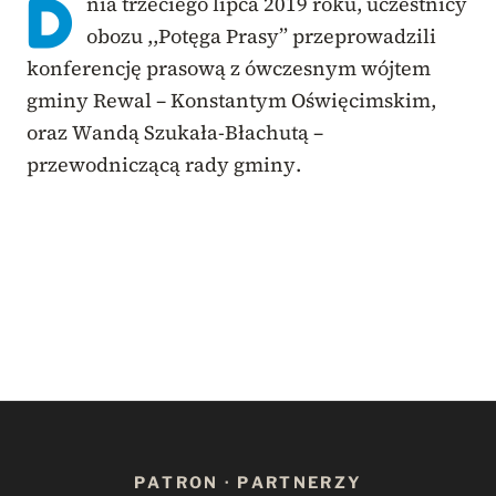
D
nia trzeciego lipca 2019 roku, uczestnicy
obozu ,,Potęga Prasy” przeprowadzili
konferencję prasową z ówczesnym wójtem
gminy Rewal – Konstantym Oświęcimskim,
oraz Wandą Szukała-Błachutą –
przewodniczącą rady gminy.
PATRON · PARTNERZY