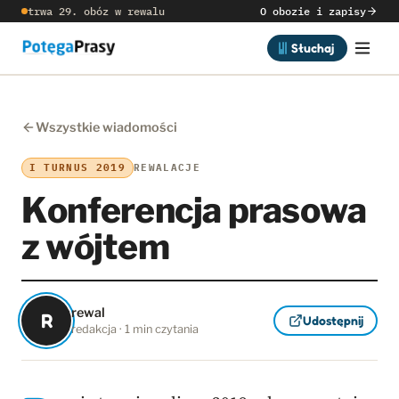
trwa 29. obóz w rewalu
O obozie i zapisy
Słuchaj
Wszystkie wiadomości
I TURNUS 2019
REWALACJE
Konferencja prasowa
z wójtem
rewal
R
Udostępnij
redakcja · 1 min czytania