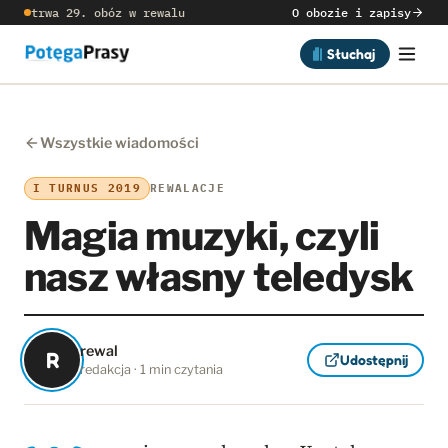
trwa 29. obóz w rewalu
O obozie i zapisy
Słuchaj
Wszystkie wiadomości
I TURNUS 2019
REWALACJE
Magia muzyki, czyli
nasz własny teledysk
rewal
R
Udostępnij
redakcja · 1 min czytania