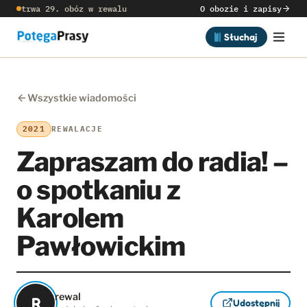
trwa 29. obóz w rewalu
O obozie i zapisy
Słuchaj
Wszystkie wiadomości
2021
REWALACJE
Zapraszam do radia! –
o spotkaniu z
Karolem
Pawłowickim
rewal
R
Udostępnij