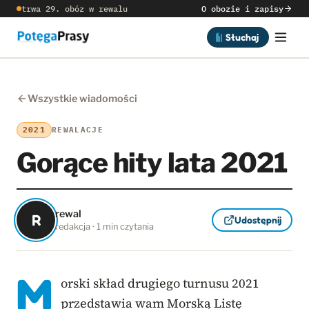
trwa 29. obóz w rewalu
O obozie i zapisy
Słuchaj
Wszystkie wiadomości
2021
REWALACJE
Gorące hity lata 2021
rewal
R
Udostępnij
redakcja · 1 min czytania
M
orski skład drugiego turnusu 2021
przedstawia wam Morską Listę