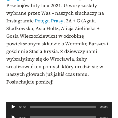
Przebojów hity lata 2021. Utwory zostały
wybrane przez Was – naszych słuchaczy na
Instagramie
Potęga Prasy
. 3A + G (Agata
Słodkowska, Asia Holtz, Alicja Zielińska +
Gosia Wieczorkiewicz) w odrobinę
powiększonym składzie o Weronikę Barszcz i
gościnnie Stasia Brysia. Z dziewczynami
wybrałyśmy się do Wrocławia, żeby
zrealizować ten pomysł, który urodził się w
naszych głowach już jakiś czas temu.
Posłuchajcie poniżej!
Odtwarzacz
00:00
00:00
plików
Odtwarzacz
00:00
00:00