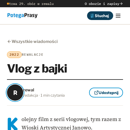
trwa 29. obóz w rewalu
O obozie i zapisy
Słuchaj
Wszystkie wiadomości
2022
REWALACJE
Vlog z bajki
rewal
R
Udostępnij
redakcja · 1 min czytania
K
olejny film z serii vlogowej, tym razem z
Wioski Artystycznej Janowo.