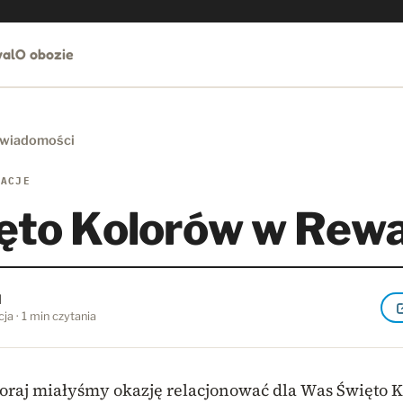
al
O obozie
 wiadomości
LACJE
ęto Kolorów w Rewa
l
ja · 1 min czytania
oraj miałyśmy okazję relacjonować dla Was Święto 