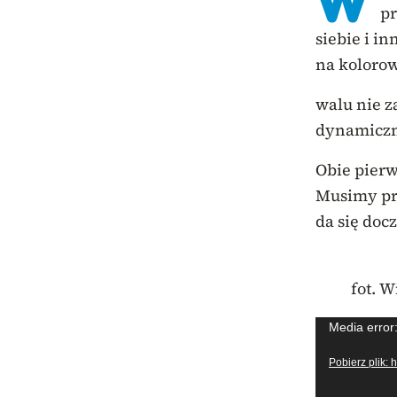
W
pr
siebie i i
na kolorow
walu nie z
dynamiczn
Obie pierw
Musimy pr
da się doc
fot. 
Odtwarzac
Media error
video
Pobierz plik: