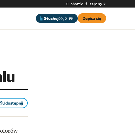
O obozie i zapisy
99,2 FM
Słuchaj
Zapisz się
lu
Udostępnij
Kolorów