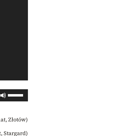
Używaj
strzałek
do
at, Złotów)
góry
oraz
, Stargard)