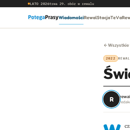
LATO 2026
trwa 29. obóz w rewalu
Wiadomości
RewalStacja
TeVaRew
Wszystkie
2022
REWA
Świ
rewa
R
redakc
cz