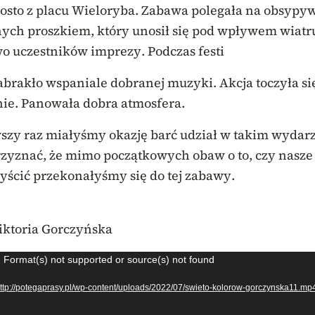
osto z placu Wieloryba. Zabawa polegała na obsypy
nnych proszkiem, który unosił się pod wpływem wiatru
o uczestników imprezy. Podczas festi
abrakło wspaniale dobranej muzyki. Akcja toczyła si
ie. Panowała dobra atmosfera.
szy raz miałyśmy okazję barć udział w takim wydar
zyznać, że mimo początkowych obaw o to, czy nasze
zyścić przekonałyśmy się do tej zabawy.
Wiktoria Gorczyńska
z
: Format(s) not supported or source(s) not found
 http://potegaprasy.pl/wp-content/uploads/2022/07/swieto-kolorow-gorczynska11.m