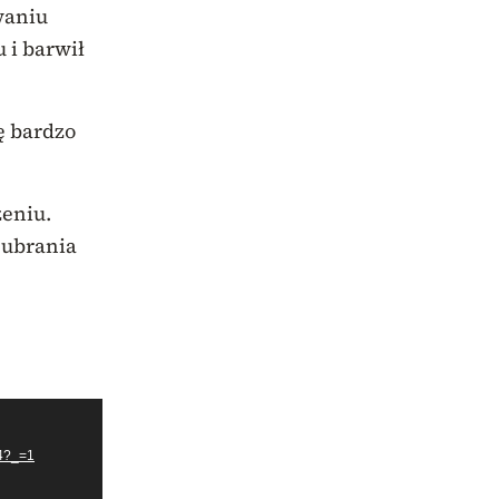
waniu
 i barwił
ę bardzo
zeniu.
 ubrania
p4?_=1