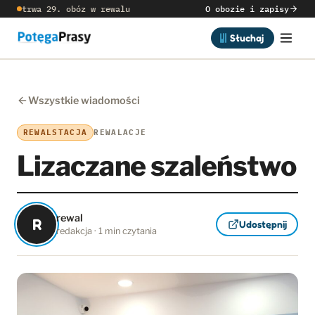
trwa 29. obóz w rewalu
O obozie i zapisy
Słuchaj
Wszystkie wiadomości
REWALSTACJA
REWALACJE
Lizaczane szaleństwo
rewal
R
Udostępnij
redakcja · 1 min czytania