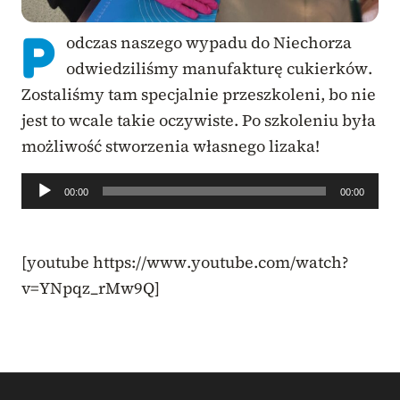
P
odczas naszego wypadu do Niechorza
odwiedziliśmy manufakturę cukierków.
Zostaliśmy tam specjalnie przeszkoleni, bo nie
jest to wcale takie oczywiste. Po szkoleniu była
możliwość stworzenia własnego lizaka!
Odtwarzacz
00:00
00:00
plików
dźwiękowych
[youtube https://www.youtube.com/watch?
v=YNpqz_rMw9Q]