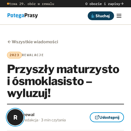
trwa 29. obóz w rewalu
O obozie i zapisy
Słuchaj
Wszystkie wiadomości
2023
REWALACJE
Przyszły maturzysto
i ósmoklasisto –
wyluzuj!
rewal
R
Udostępnij
redakcja · 3 min czytania