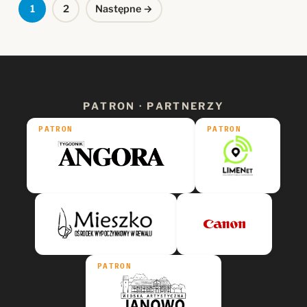
Stronicowanie
1
2
Następne →
wpisów
PATRON · PARTNERZY
PATRON
PATRON
PATRON