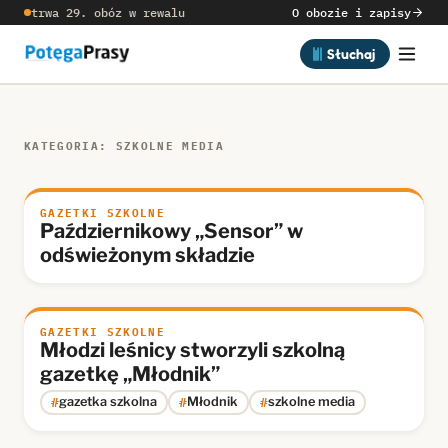
trwa 29. obóz w rewalu
O obozie i zapisy
Słuchaj
KATEGORIA: SZKOLNE MEDIA
GAZETKI SZKOLNE
Październikowy „Sensor” w
odświeżonym składzie
GAZETKI SZKOLNE
Młodzi leśnicy stworzyli szkolną
gazetkę „Młodnik”
#
#
#
gazetka szkolna
Młodnik
szkolne media