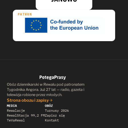
PATRON
Obóz dziennikarski w Rewalu pod patronatem
Tygodnika Angora. Już 27 lat — radio, gazeta i
telewizja robione przez młodych.
Strona obozu i zapisy
MEDIA
OBÓZ
Rewalacje
Turnusy 2026
RewalStacja 99,2 FM
Zapisz się
TeVaRewal
Kontakt