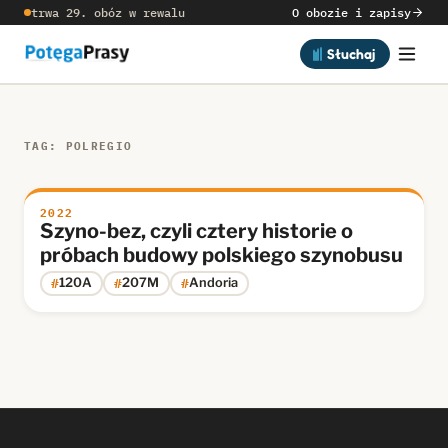
trwa 29. obóz w rewalu
O obozie i zapisy
Słuchaj
TAG: POLREGIO
2022
Szyno-bez, czyli cztery historie o
próbach budowy polskiego szynobusu
#
#
#
120A
207M
Andoria