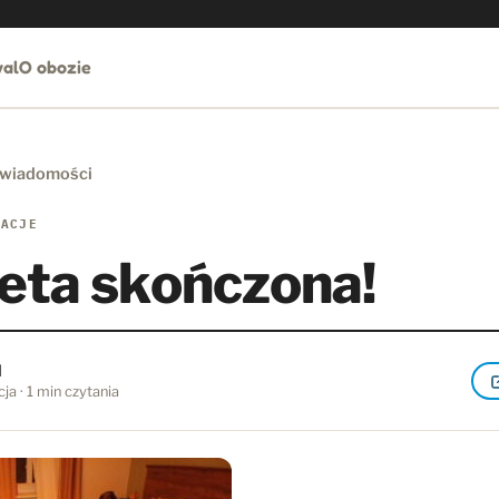
al
O obozie
 wiadomości
LACJE
eta skończona!
l
ja · 1 min czytania