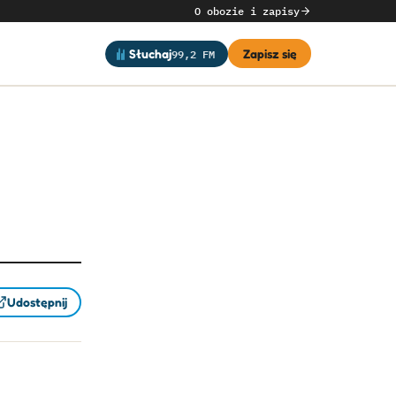
O obozie i zapisy
99,2 FM
Słuchaj
Zapisz się
Udostępnij