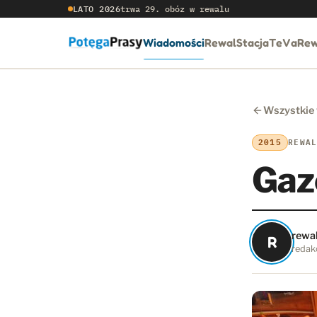
LATO 2026
trwa 29. obóz w rewalu
Wiadomości
RewalStacja
TeVaRew
Wszystkie
2015
REWA
Gaz
rewa
R
redakc