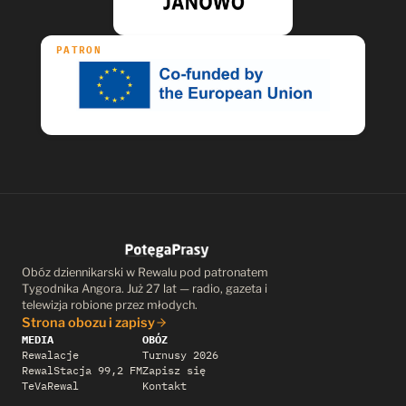
PATRON
Obóz dziennikarski w Rewalu pod patronatem
Tygodnika Angora. Już 27 lat — radio, gazeta i
telewizja robione przez młodych.
Strona obozu i zapisy
MEDIA
OBÓZ
Rewalacje
Turnusy 2026
RewalStacja 99,2 FM
Zapisz się
TeVaRewal
Kontakt