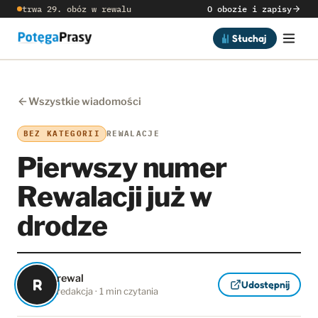
trwa 29. obóz w rewalu
O obozie i zapisy
Słuchaj
Wszystkie wiadomości
BEZ KATEGORII
REWALACJE
Pierwszy numer
Rewalacji już w
drodze
rewal
R
Udostępnij
redakcja · 1 min czytania