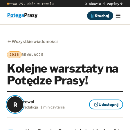
trwa 29. obóz w rewalu
O obozie i zapisy
Słuchaj
Wszystkie wiadomości
2018
REWALACJE
Kolejne warsztaty na
Potędze Prasy!
rewal
R
Udostępnij
redakcja · 1 min czytania