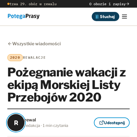
trwa 29. obóz w rewalu
O obozie i zapisy
Słuchaj
Wszystkie wiadomości
2020
REWALACJE
Pożegnanie wakacji z
ekipą Morskiej Listy
Przebojów 2020
rewal
R
Udostępnij
redakcja · 1 min czytania