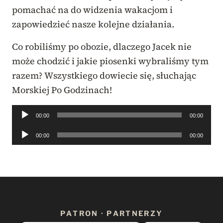
pomachać na do widzenia wakacjom i
zapowiedzieć nasze kolejne działania.
Co robiliśmy po obozie, dlaczego Jacek nie
może chodzić i jakie piosenki wybraliśmy tym
razem? Wszystkiego dowiecie się, słuchając
Morskiej Po Godzinach!
Odtwarzacz
00:00
00:00
plików
Odtwarzacz
00:00
00:00
dźwiękowych
plików
dźwiękowych
PATRON · PARTNERZY