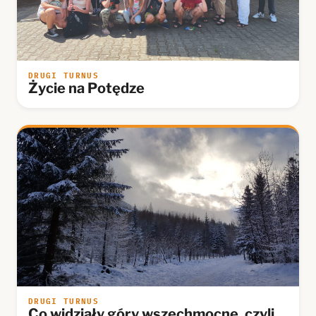
DRUGI TURNUS
Życie na Potędze
DRUGI TURNUS
Co widziały góry wszechmocne, czyli