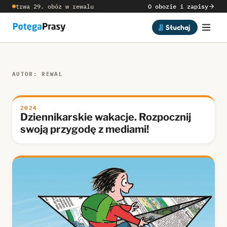
trwa 29. obóz w rewalu
O obozie i zapisy
Słuchaj
AUTOR: REWAL
2024
Dziennikarskie wakacje. Rozpocznij
swoją przygodę z mediami!