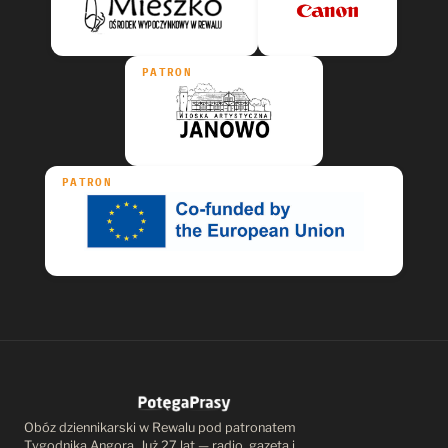
PATRON
PATRON
Obóz dziennikarski w Rewalu pod patronatem
Tygodnika Angora. Już 27 lat — radio, gazeta i