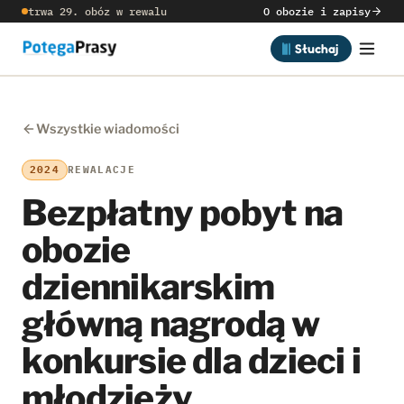
trwa 29. obóz w rewalu
O obozie i zapisy
Słuchaj
Wszystkie wiadomości
2024
REWALACJE
Bezpłatny pobyt na
obozie
dziennikarskim
główną nagrodą w
konkursie dla dzieci i
młodzieży