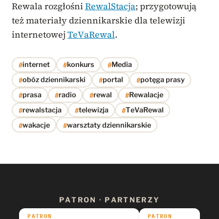
Rewala rozgłośni
RewalStacja
; przygotowują
też materiały dziennikarskie dla telewizji
internetowej
TeVaRewal
.
#
#
#
internet
konkurs
Media
#
#
#
obóz dziennikarski
portal
potęga prasy
#
#
#
#
prasa
radio
rewal
Rewalacje
#
#
#
rewalstacja
telewizja
TeVaRewal
#
#
wakacje
warsztaty dziennikarskie
PATRON · PARTNERZY
PATRON
PATRON