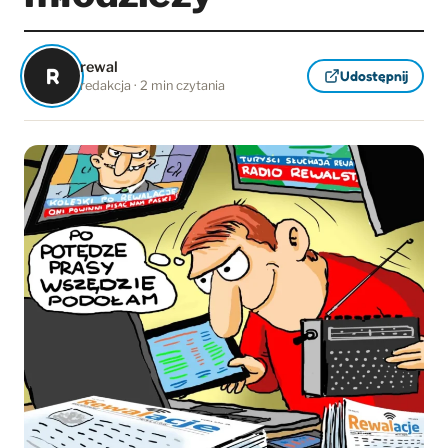
rewal
R
Udostępnij
redakcja · 2 min czytania