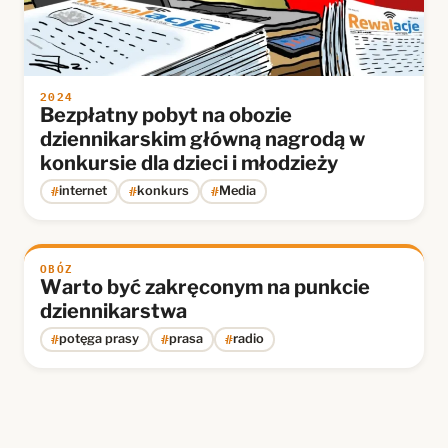
2024
Bezpłatny pobyt na obozie
dziennikarskim główną nagrodą w
konkursie dla dzieci i młodzieży
#
#
#
internet
konkurs
Media
OBÓZ
Warto być zakręconym na punkcie
dziennikarstwa
#
#
#
potęga prasy
prasa
radio