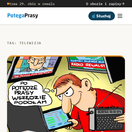
trwa 29. obóz w rewalu
O obozie i zapisy
Słuchaj
TAG: TELEWIZJA