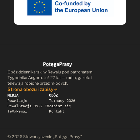
Obóz dziennikarski w Rewalu pod patronatem
Tygodnika Angora. Już 27 lat — radio, gazeta i
telewizja robione przez młodych.
Strona obozu i zapisy
MEDIA
OBÓZ
Rewalacje
Turnusy 2026
RewalStacja 99,2 FM
Zapisz się
TeVaRewal
Kontakt
© 2026 Stowarzyszenie „Potęga Prasy”