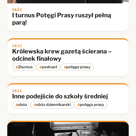
OBÓZ
I turnus Potęgi Prasy ruszył pełną
parą!
2022
Królewska krew gazetą ścierana –
odcinek finałowy
#
#
#
2turnus
podcast
potęga prasy
2022
Inne podejście do szkoły średniej
#
#
#
obóz
obóz dziennikarski
potęga prasy