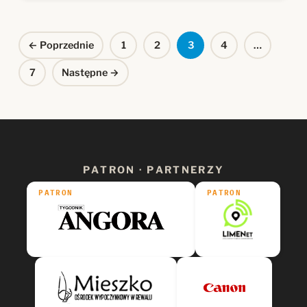
Stronicowanie
← Poprzednie
1
2
3
4
…
wpisów
7
Następne →
PATRON · PARTNERZY
PATRON
PATRON