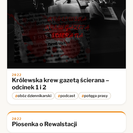
2022
Królewska krew gazetą ścierana –
odcinek 1 i 2
#
#
#
obóz dziennikarski
podcast
potęga prasy
2022
Piosenka o Rewalstacji