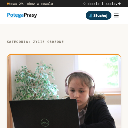
trwa 29. obóz w rewalu
O obozie i zapisy
Słuchaj
KATEGORIA: ŻYCIE OBOZOWE