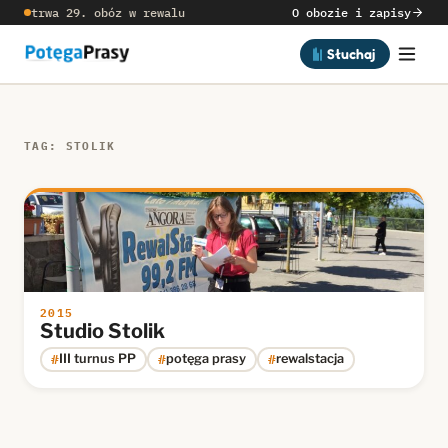
trwa 29. obóz w rewalu
O obozie i zapisy
Słuchaj
TAG: STOLIK
2015
Studio Stolik
#
#
#
III turnus PP
potęga prasy
rewalstacja