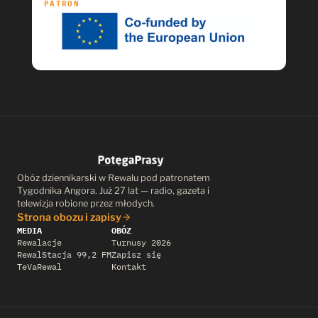
PATRON
Obóz dziennikarski w Rewalu pod patronatem
Tygodnika Angora. Już 27 lat — radio, gazeta i
telewizja robione przez młodych.
Strona obozu i zapisy
MEDIA
OBÓZ
Rewalacje
Turnusy 2026
RewalStacja 99,2 FM
Zapisz się
TeVaRewal
Kontakt