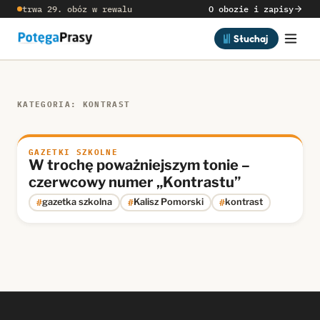
trwa 29. obóz w rewalu
O obozie i zapisy
Słuchaj
KATEGORIA: KONTRAST
GAZETKI SZKOLNE
W trochę poważniejszym tonie –
czerwcowy numer „Kontrastu”
#
#
#
gazetka szkolna
Kalisz Pomorski
kontrast