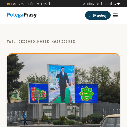
trwa 29. obóz w rewalu
O obozie i zapisy
Słuchaj
TAG: JEZIORO.MORZE KASPIJSKIE