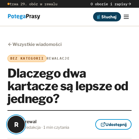
trwa 29. obóz w rewalu
O obozie i zapisy
Słuchaj
Wszystkie wiadomości
BEZ KATEGORII
REWALACJE
Dlaczego dwa
kartacze są lepsze od
jednego?
rewal
R
Udostępnij
redakcja · 1 min czytania