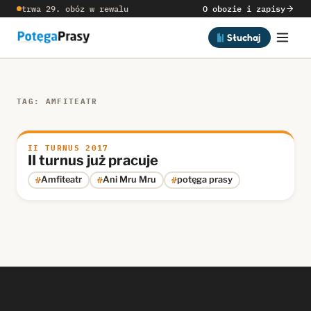
trwa 29. obóz w rewalu
O obozie i zapisy
Słuchaj
TAG: AMFITEATR
II TURNUS 2017
II turnus już pracuje
#
#
#
Amfiteatr
Ani Mru Mru
potęga prasy