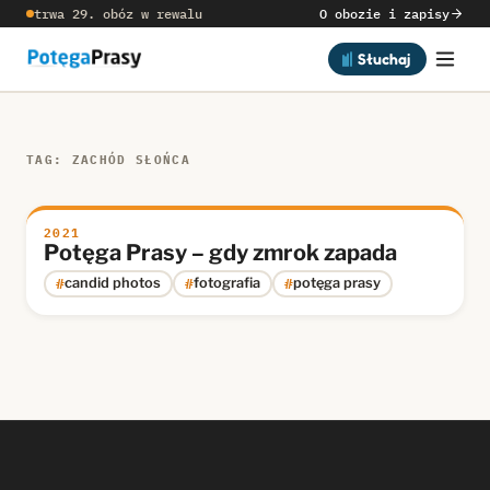
trwa 29. obóz w rewalu
O obozie i zapisy
Słuchaj
TAG: ZACHÓD SŁOŃCA
2021
Potęga Prasy – gdy zmrok zapada
#
#
#
candid photos
fotografia
potęga prasy