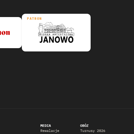
PATRON
MEDIA
OBÓZ
Rewalacje
Turnusy 2026