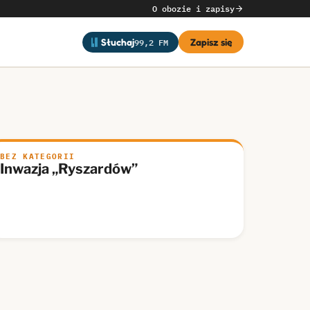
O obozie i zapisy
99,2 FM
Słuchaj
Zapisz się
BEZ KATEGORII
Inwazja „Ryszardów”