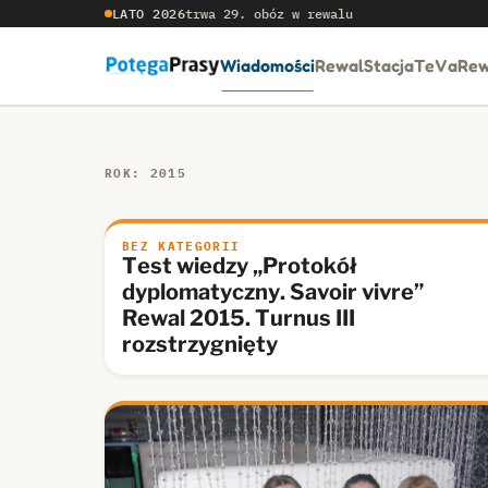
LATO 2026
trwa 29. obóz w rewalu
Wiadomości
RewalStacja
TeVaRew
ROK: 2015
BEZ KATEGORII
Test wiedzy „Protokół
dyplomatyczny. Savoir vivre”
Rewal 2015. Turnus III
rozstrzygnięty