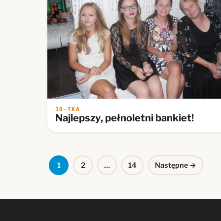
18-TKA
Najlepszy, pełnoletni bankiet!
Stronicowanie
1
2
…
14
Następne →
wpisów