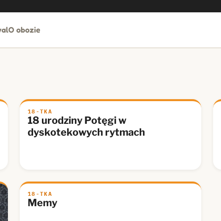
al
O obozie
18-TKA
18 urodziny Potęgi w
dyskotekowych rytmach
18-TKA
Memy