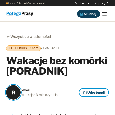
trwa 29. obóz w rewalu
O obozie i zapisy
Słuchaj
Wszystkie wiadomości
II TURNUS 2017
REWALACJE
Wakacje bez komórki
[PORADNIK]
rewal
R
Udostępnij
redakcja · 3 min czytania