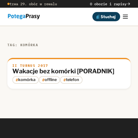
trwa 29. obóz w rewalu
O obozie i zapisy
Słuchaj
TAG: KOMÓRKA
II TURNUS 2017
Wakacje bez komórki [PORADNIK]
#
#
#
komórka
offline
telefon