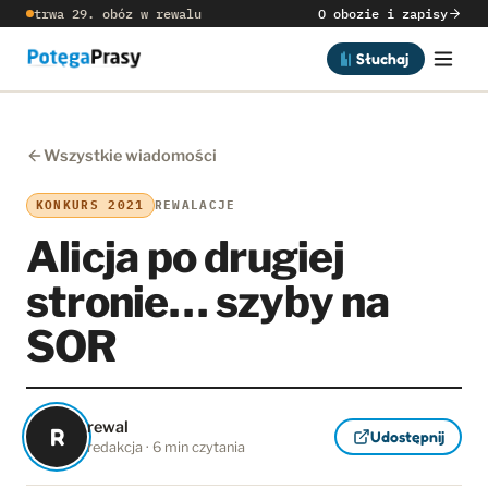
trwa 29. obóz w rewalu
O obozie i zapisy
Słuchaj
Wszystkie wiadomości
KONKURS 2021
REWALACJE
Alicja po drugiej
stronie… szyby na
SOR
rewal
R
Udostępnij
redakcja · 6 min czytania